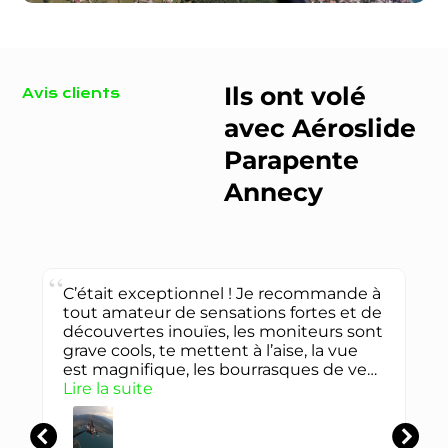
Ils ont volé
Avis clients
avec Aéroslide
Parapente
Annecy
Mon conjoint et moi avons réalisés un
saut avec Aeroslide, toutes l'équipe est
top 👍, ils nous font partager un
moment or du temps, avec des
t
sensations à la hauteur des capacités
de chaque passager.
Lire la suite
johanna barras-audemar
Expérience exceptionnelle qui donne
envie de vivre ça tout les jours. Le lieu