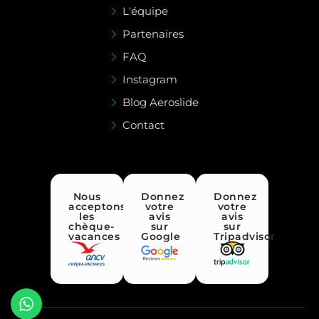
L'équipe
Partenaires
FAQ
Instagram
Blog Aeroslide
Contact
Nous
Donnez
Donnez
acceptons
votre
votre
les
avis
avis
chèque-
sur
sur
vacances
Google
Tripadvisor