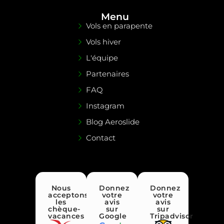
Menu
Vols en parapente
Vols hiver
L'équipe
Partenaires
FAQ
Instagram
Blog Aeroslide
Contact
Nous
Donnez
Donnez
acceptons
votre
votre
les
avis
avis
chèque-
sur
sur
vacances
Google
Tripadvisor