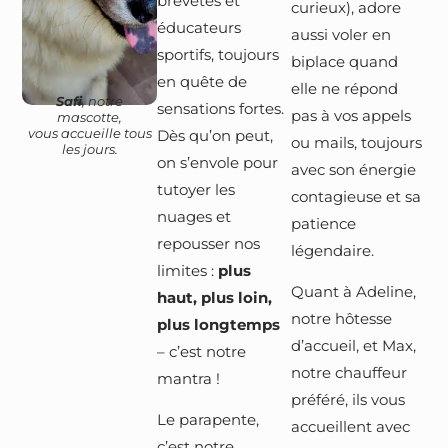
brevetés et
curieux), adore
éducateurs
aussi voler en
sportifs, toujours
biplace quand
en quête de
elle ne répond
Safi
, notre
sensations fortes.
pas à vos appels
mascotte,
vous accueille tous
Dès qu’on peut,
ou mails, toujours
les jours.
on s’envole pour
avec son énergie
tutoyer les
contagieuse et sa
nuages et
patience
repousser nos
légendaire.
limites :
plus
Quant à Adeline,
haut, plus loin,
notre hôtesse
plus longtemps
d’accueil, et Max,
– c’est notre
notre chauffeur
mantra !
préféré, ils vous
Le parapente,
accueillent avec
c’est notre