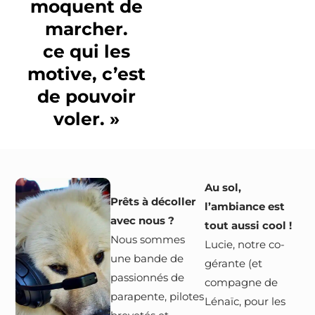
moquent de
marcher.
ce qui les
motive, c’est
de pouvoir
voler. »
Au sol,
Prêts à décoller
l’ambiance est
avec nous ?
tout aussi cool !
Nous sommes
Lucie, notre co-
une bande de
gérante (et
passionnés de
compagne de
parapente, pilotes
Lénaïc, pour les