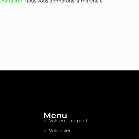
 contacter
. Nous vous donnerons la marche à
Menu
Vols en parapente
Vols hiver