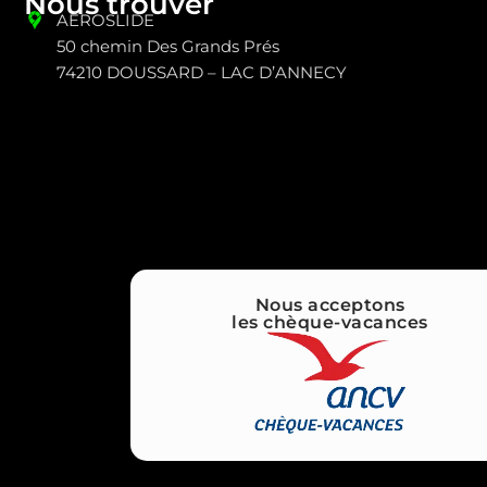
Nous trouver
AÉROSLIDE
50 chemin Des Grands Prés
74210 DOUSSARD – LAC D’ANNECY
Nous acceptons
les chèque-vacances