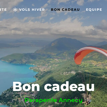
NTE
VOLS HIVER
BON CADEAU
EQUIPE
Bon cadeau
Parapente Annecy