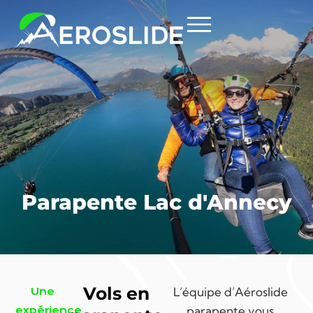
Parapente Lac d'Annecy
Vols en
L’équipe d’Aéroslide
Une
parapente vous
expérience