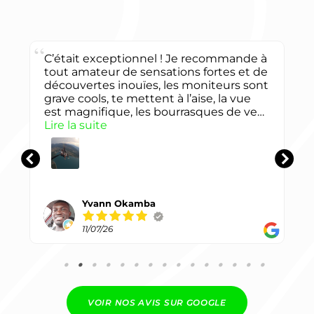
C’était exceptionnel ! Je recommande à
tout amateur de sensations fortes et de
découvertes inouïes, les moniteurs sont
grave cools, te mettent à l’aise, la vue
est magnifique, les bourrasques de vent
pendant les virages sont dingues, et les
Lire la suite
loopings t’as jamais vécu ça avant c’est
sur, bref tout ça pour dire qu’il y a tout
pour passer un super moment et en
toute sécurité bien évidement, merci
pour tout ! 🙏🏾
Yvann Okamba
11/07/26
VOIR NOS AVIS SUR GOOGLE