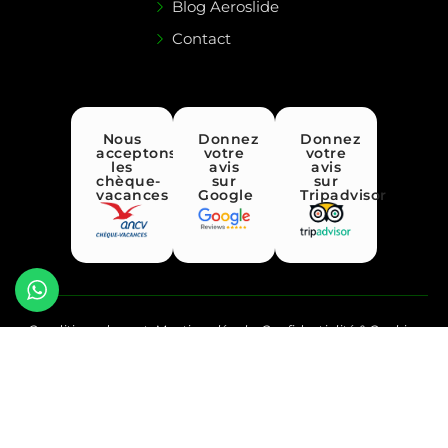
Blog Aeroslide
Contact
Nous
Donnez
Donnez
acceptons
votre
votre
les
avis
avis
chèque-
sur
sur
vacances
Google
Tripadvisor
Conditions de vente
Mentions légales
Confidentialité & Cookies
Création Procomag
©2026 AEROSLIDE Parapente Annecy