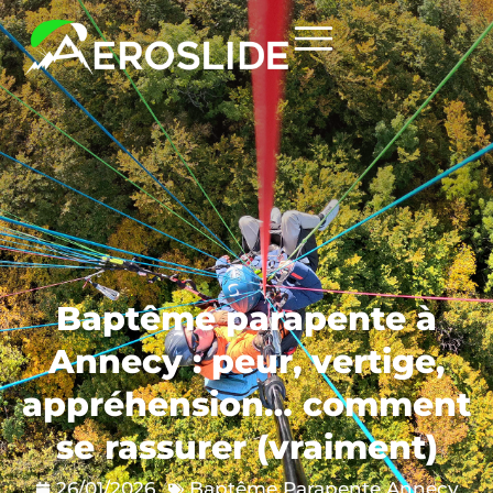
Baptême parapente à
Annecy : peur, vertige,
appréhension… comment
se rassurer (vraiment)
26/01/2026
Baptême Parapente Annecy