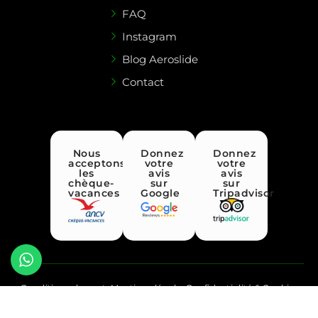
FAQ
Instagram
Blog Aeroslide
Contact
Nous
Donnez
Donnez
acceptons
votre
votre
les
avis
avis
chèque-
sur
sur
vacances
Google
Tripadvisor
Conditions de vente
Mentions légales
Confidentialité & Cookies
Création Procomag