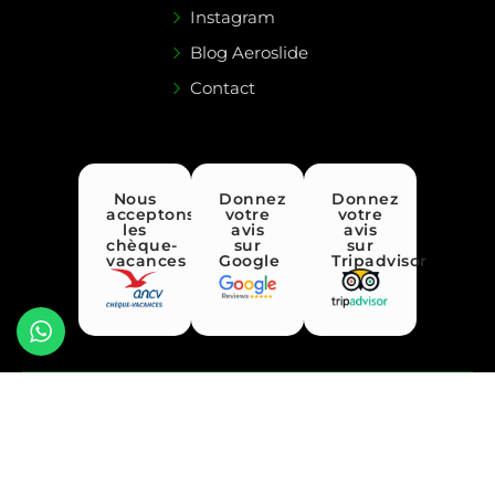
Instagram
Blog Aeroslide
Contact
Nous
Donnez
Donnez
acceptons
votre
votre
les
avis
avis
chèque-
sur
sur
vacances
Google
Tripadvisor
Conditions de vente
Mentions légales
Confidentialité & Cookies
Création Procomag
©2026 AEROSLIDE Parapente Annecy