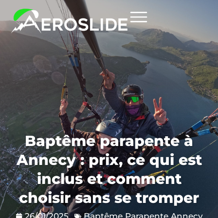
Baptême parapente à
Annecy : prix, ce qui est
inclus et comment
choisir sans se tromper
26/01/2025
Baptême Parapente Annecy